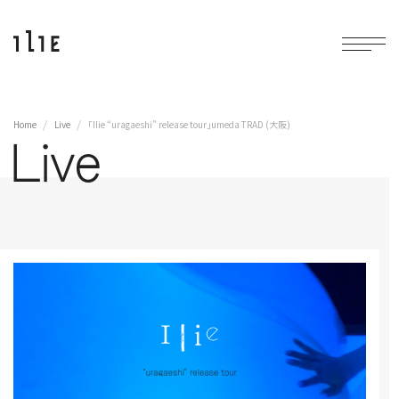
Home
Live
「Ilie “uragaeshi” release tour」umeda TRAD (大阪)
Live