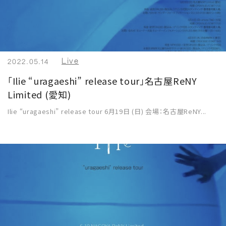
Live
2022.05.14
「Ilie “uragaeshi” release tour」名古屋ReNY
Limited (愛知)
Ilie “uragaeshi” release tour 6月19日 (日) 会場：名古屋ReNY...