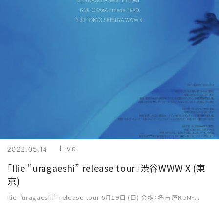
Live
2022.05.14
「Ilie “uragaeshi” release tour」渋谷WWW X (東
京)
Ilie “uragaeshi” release tour 6月19日 (日) 会場：名古屋ReNY...